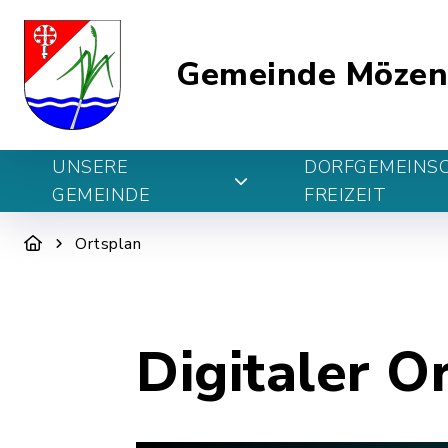
Gemeinde Möze
UNSERE
DORFGEMEINS
GEMEINDE
FREIZEIT
Ortsplan
Digitaler O