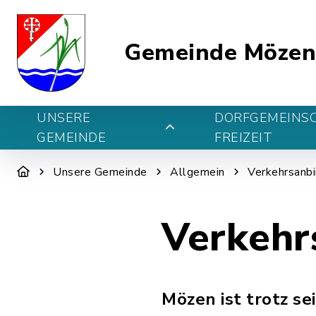
Gemeinde Möze
UNSERE
DORFGEMEINS
GEMEINDE
FREIZEIT
Unsere Gemeinde
Allgemein
Verkehrsanb
Verkehr
Mözen ist trotz s