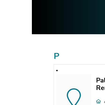
P
Pa
Re