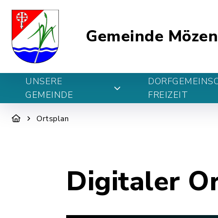
Gemeinde Möze
UNSERE
DORFGEMEINS
GEMEINDE
FREIZEIT
Ortsplan
Digitaler O