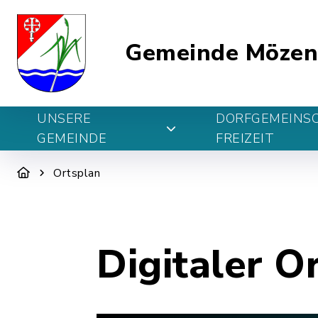
Gemeinde Möze
UNSERE
DORFGEMEINS
GEMEINDE
FREIZEIT
Ortsplan
Digitaler O