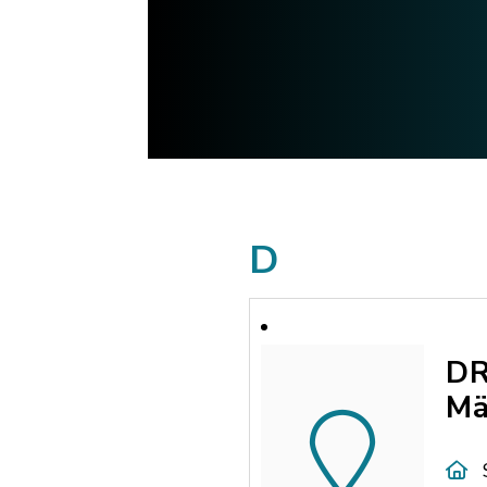
D
DR
Mä