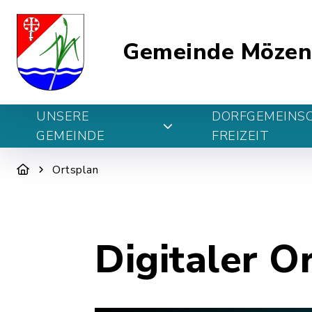
Gemeinde Möze
UNSERE
DORFGEMEINS
GEMEINDE
FREIZEIT
Ortsplan
Digitaler O