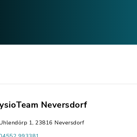
ysioTeam Neversdorf
Uhlendörp 1, 23816 Neversdorf
04552 993381