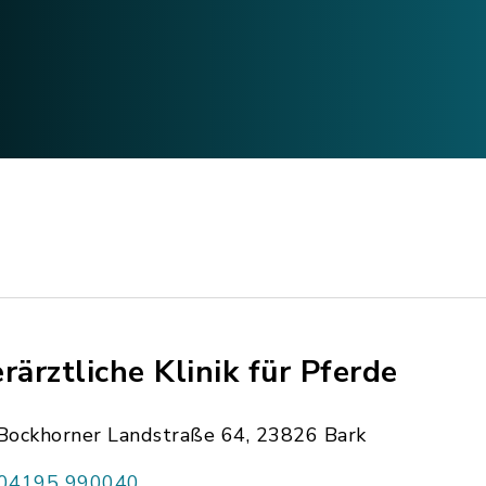
erärztliche Klinik für Pferde
Bockhorner Landstraße 64, 23826 Bark
04195 990040