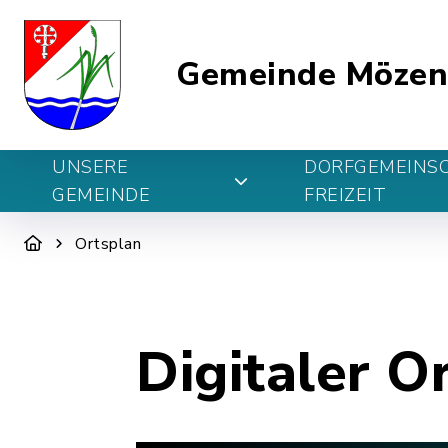
Gemeinde Möze
UNSERE
DORFGEMEINS
GEMEINDE
FREIZEIT
Ortsplan
Digitaler O