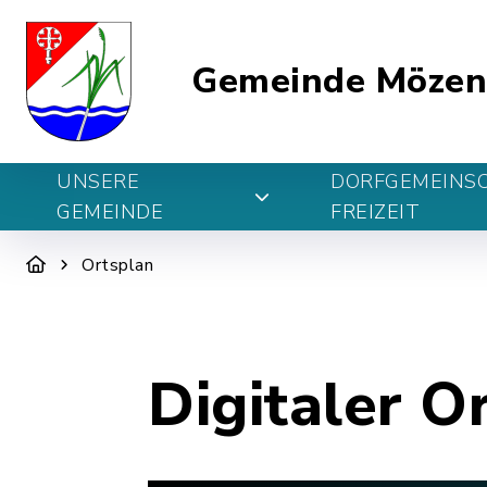
Gemeinde Möze
UNSERE
DORFGEMEINS
GEMEINDE
FREIZEIT
Ortsplan
Digitaler O